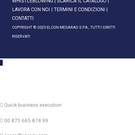
WHISTLEBLOWING
|
SCARICA IL CATALOGO
|
LAVORA CON NOI
|
TERMINI E CONDIZIONI
|
CONTATTI
COPYRIGHT © 2025 ELCON MEGARAD S.P.A., TUTTI I DIRITTI
RISERVATI
Contact us
Quick business execution
00 875 665 874 99