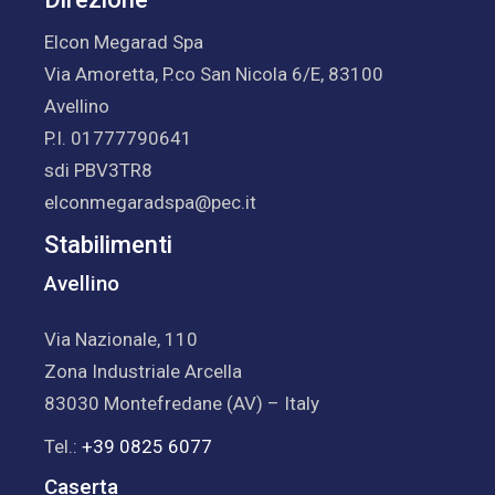
Elcon Megarad Spa
Via Amoretta, P.co San Nicola 6/E, 83100
Avellino
P.I. 01777790641
sdi PBV3TR8
elconmegaradspa@pec.it
Stabilimenti
Avellino
Via Nazionale, 110
Zona Industriale Arcella
83030 Montefredane (AV) – Italy
Tel.:
+39 0825 6077
Caserta