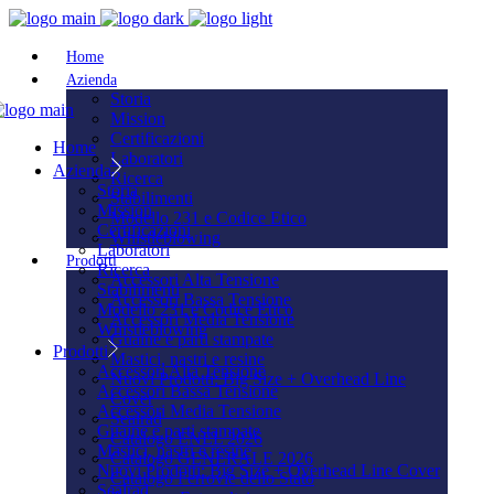
Home
Azienda
Storia
Mission
Certificazioni
Home
Laboratori
Azienda
Ricerca
Storia
Stabilimenti
Mission
Modello 231 e Codice Etico
Certificazioni
Whistleblowing
Laboratori
Prodotti
Ricerca
Accessori Alta Tensione
Stabilimenti
Accessori Bassa Tensione
Modello 231 e Codice Etico
Accessori Media Tensione
Whistleblowing
Guaine e parti stampate
Prodotti
Mastici, nastri e resine
Accessori Alta Tensione
Nuovi Prodotti: Big Size + Overhead Line
Accessori Bassa Tensione
Cover
Accessori Media Tensione
Sealrad
Guaine e parti stampate
Catalogo ENEL 2026
Mastici, nastri e resine
Catalogo GENERALE 2026
Nuovi Prodotti: Big Size + Overhead Line Cover
Catalogo Ferrovie dello Stato
Sealrad