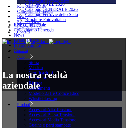
Brochure Fotovoltaico
Catalogo ENEL 2026
Rete commerciale
Catalogo GENERALE 2026
Colleghiamo l’energia
Catalogo Ferrovie dello Stato
News
Brochure Fotovoltaico
Eventi e Fiere
Rete commerciale
Lavora con noi
Colleghiamo l’energia
Contatti
News
Eventi e Fiere
Lavora con noi
Contatti
Home
Azienda
Storia
Mission
La nostra realtà
Certificazioni
Laboratori
aziendale
Ricerca
Stabilimenti
Modello 231 e Codice Etico
Whistleblowing
Prodotti
Accessori Alta Tensione
Accessori Bassa Tensione
Accessori Media Tensione
Guaine e parti stampate