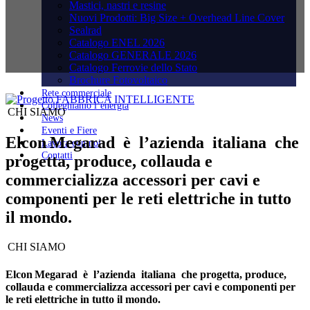
Mastici, nastri e resine
Nuovi Prodotti: Big Size + Overhead Line Cover
Sealrad
Catalogo ENEL 2026
Catalogo GENERALE 2026
Catalogo Ferrovie dello Stato
Brochure Fotovoltaico
Rete commerciale
Colleghiamo l’energia
CHI SIAMO
News
Eventi e Fiere
Elcon Megarad è l’azienda italiana che
Lavora con noi
Contatti
progetta, produce, collauda e
commercializza accessori per cavi e
componenti per le reti elettriche in tutto
il mondo.
CHI SIAMO
Elcon Megarad è l’azienda italiana che progetta, produce,
collauda e commercializza accessori per cavi e componenti per
le reti elettriche in tutto il mondo.