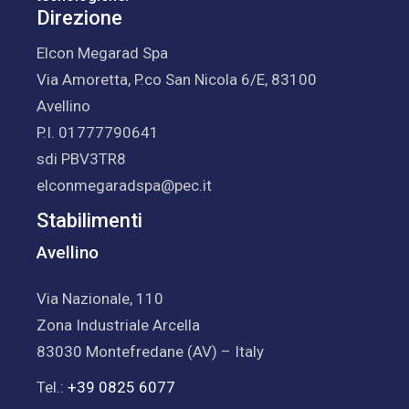
Direzione
Elcon Megarad Spa
Via Amoretta, P.co San Nicola 6/E, 83100
Avellino
P.I. 01777790641
sdi PBV3TR8
elconmegaradspa@pec.it
Stabilimenti
Avellino
Via Nazionale, 110
Zona Industriale Arcella
83030 Montefredane (AV) – Italy
Tel.:
+39 0825 6077