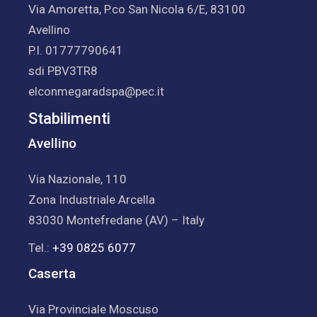
Via Amoretta, P.co San Nicola 6/E, 83100
Avellino
P.I. 01777790641
sdi PBV3TR8
elconmegaradspa@pec.it
Stabilimenti
Avellino
Via Nazionale, 110
Zona Industriale Arcella
83030 Montefredane (AV) – Italy
Tel.:
+39 0825 6077
Caserta
Via Provinciale Moscuso