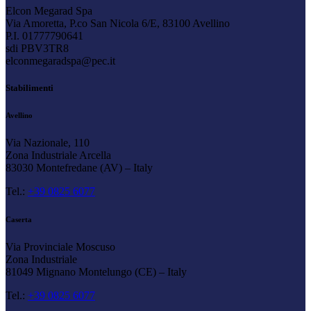
Elcon Megarad Spa
Via Amoretta, P.co San Nicola 6/E, 83100 Avellino
P.I. 01777790641
sdi PBV3TR8
elconmegaradspa@pec.it
Stabilimenti
Avellino
Via Nazionale, 110
Zona Industriale Arcella
83030 Montefredane (AV) – Italy
Tel.:
+39 0825 6077
Caserta
Via Provinciale Moscuso
Zona Industriale
81049 Mignano Montelungo (CE) – Italy
Tel.:
+39 0825 6077