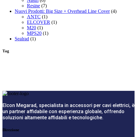
Nastri
(6)
Resine
(7)
Nuovi Prodotti: Big Size + Overhead Line Cover
(4)
ANTC
(1)
ELCOVER
(1)
M20
(1)
MPS20
(1)
Sealrad
(1)
Tag
Elcon Megarad, specialista in accessori per cavi elettrici, è
un partner affidabile con esperienza globale, offrendo
soluzioni altamente affidabili e tecnologiche.
Direzione