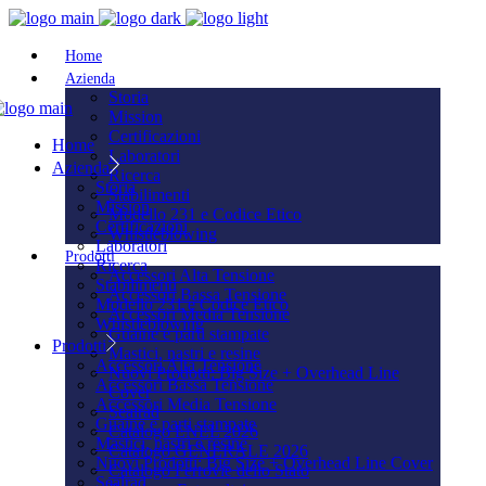
Home
Azienda
Storia
Mission
Certificazioni
Home
Laboratori
Azienda
Ricerca
Storia
Stabilimenti
Mission
Modello 231 e Codice Etico
Certificazioni
Whistleblowing
Laboratori
Prodotti
Ricerca
Accessori Alta Tensione
Stabilimenti
Accessori Bassa Tensione
Modello 231 e Codice Etico
Accessori Media Tensione
Whistleblowing
Guaine e parti stampate
Prodotti
Mastici, nastri e resine
Accessori Alta Tensione
Nuovi Prodotti: Big Size + Overhead Line
Accessori Bassa Tensione
Cover
Accessori Media Tensione
Sealrad
Guaine e parti stampate
Catalogo ENEL 2026
Mastici, nastri e resine
Catalogo GENERALE 2026
Nuovi Prodotti: Big Size + Overhead Line Cover
Catalogo Ferrovie dello Stato
Sealrad