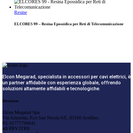
Resine
ELCORES 99 – Resina Epossidica per Reti di Telecomunicazione
Elcon Megarad, specialista in accessori per cavi elettrici, è
un partner affidabile con esperienza globale, offrendo
soluzioni altamente affidabili e tecnologiche.
Direzione
Elcon Megarad Spa
Via Amoretta, P.co San Nicola 6/E, 83100 Avellino
P.I. 01777790641
sdi PBV3TR8