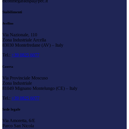
elconmegaradspa@pec.it
Stabilimenti
Avellino
Via Nazionale, 110
Zona Industriale Arcella
83030 Montefredane (AV) – Italy
Tel.:
+39 0825 6077
Caserta
Via Provinciale Moscuso
Zona Industriale
81049 Mignano Montelungo (CE) – Italy
Tel.:
+39 0825 6077
Sede legale
Via Amoretta, 6/E
Parco San Nicola